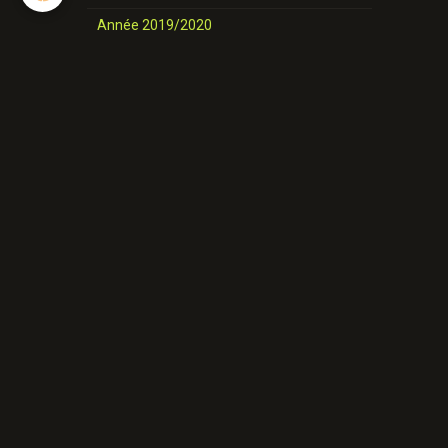
Année 2019/2020
nos danses
Novices et Intermédiaires
Année 2025-2026
Année 2024-2025
Année 2023-2024
Année 2022-2023
Année 2021/ 2022
Année 2020/2021
Année 2019/2020
Nos danses