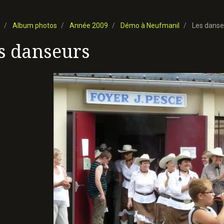
Album photos
Année 2009
Démo à Neufmanil
Les danse
s danseurs