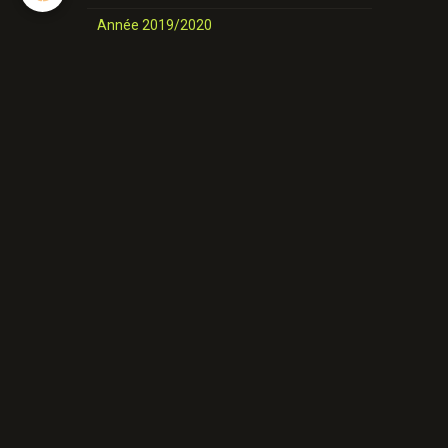
Année 2019/2020
nos danses
Novices et Intermédiaires
Année 2025-2026
Année 2024-2025
Année 2023-2024
Année 2022-2023
Année 2021/ 2022
Année 2020/2021
Année 2019/2020
Nos danses