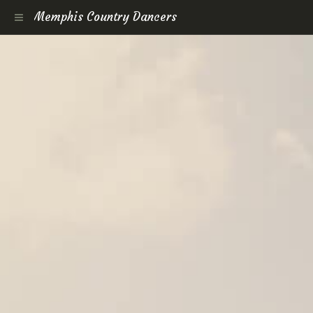
Memphis Country Dancers