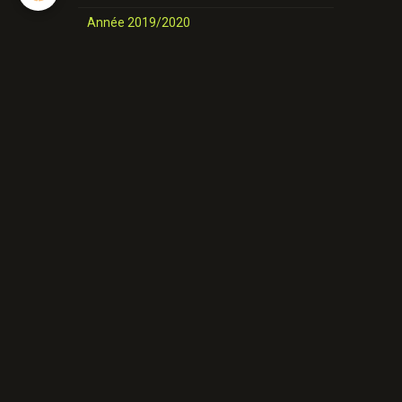
Année 2019/2020
nos danses
Novices et Intermédiaires
Année 2025-2026
Année 2024-2025
Année 2023-2024
Année 2022-2023
Année 2021/ 2022
Année 2020/2021
Année 2019/2020
Nos danses