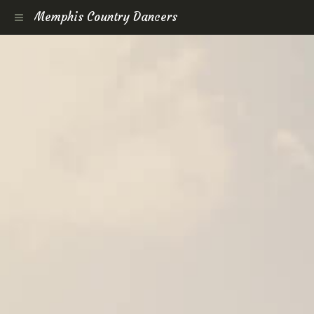
Memphis Country Dancers