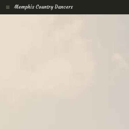
Memphis Country Dancers