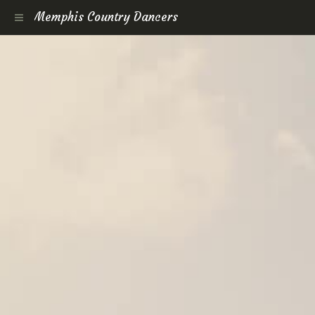
Memphis Country Dancers