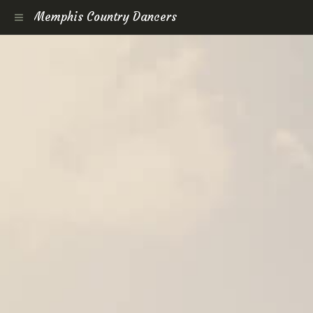
Memphis Country Dancers