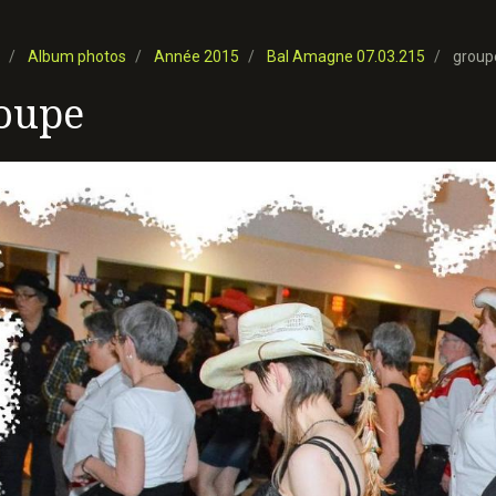
Album photos
Année 2015
Bal Amagne 07.03.215
group
oupe