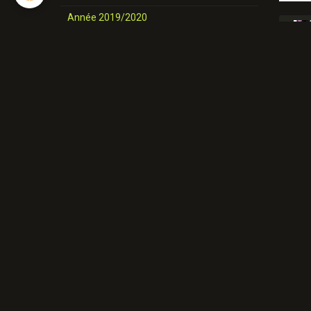
Année 2019/2020
nos danses
Novices et Intermédiaires
Année 2025-2026
Année 2024-2025
Année 2023-2024
Année 2022-2023
Année 2021/ 2022
Année 2020/2021
Année 2019/2020
Nos danses