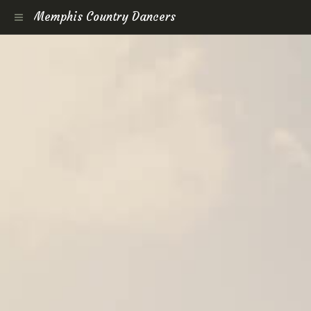
Memphis Country Dancers