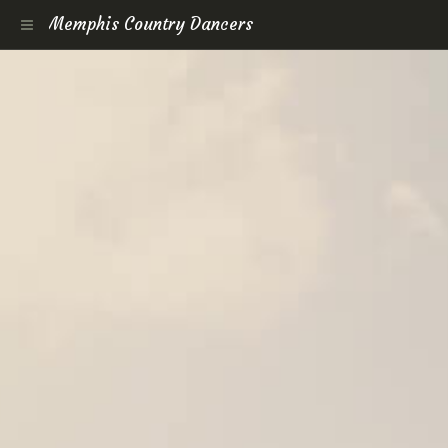
Memphis Country Dancers