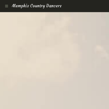
Memphis Country Dancers