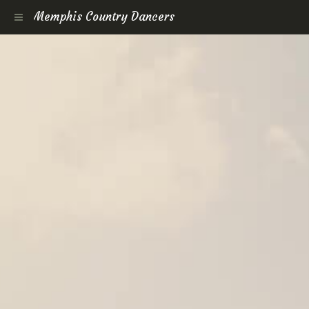
Memphis Country Dancers