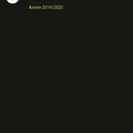
Année 2019/2020
nos danses
Novices et Intermédiaires
Année 2025-2026
Année 2024-2025
Année 2023-2024
Année 2022-2023
Année 2021/ 2022
Année 2020/2021
Année 2019/2020
Nos danses