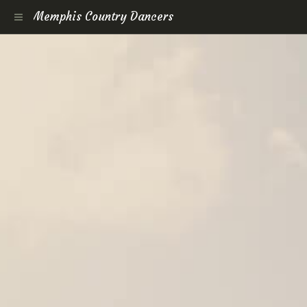
Memphis Country Dancers