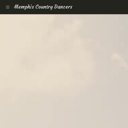
Memphis Country Dancers