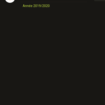
Année 2019/2020
nos danses
Novices et Intermédiaires
Année 2025-2026
Année 2024-2025
Année 2023-2024
Année 2022-2023
Année 2021/ 2022
Année 2020/2021
Année 2019/2020
Nos danses