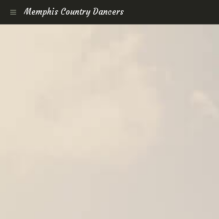
Memphis Country Dancers