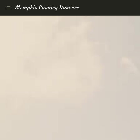
Memphis Country Dancers