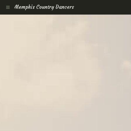
Memphis Country Dancers