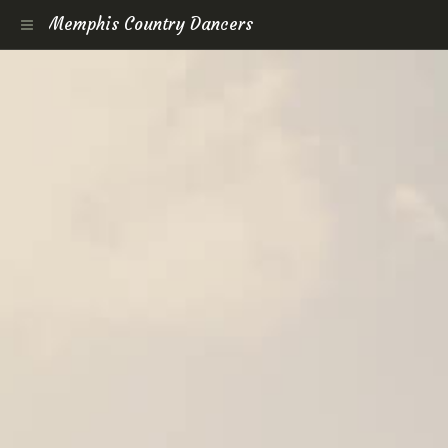
Memphis Country Dancers