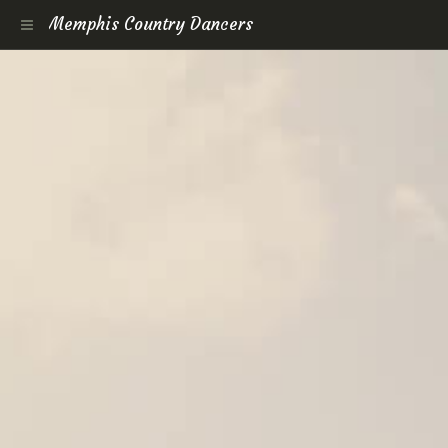
Memphis Country Dancers