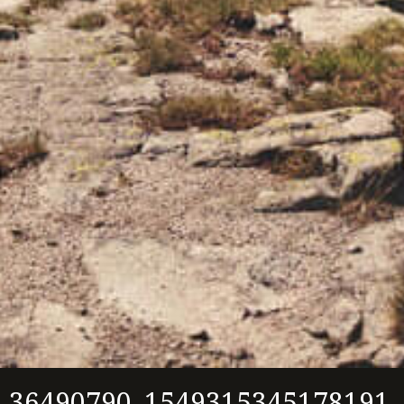
36490790_1549315345178191