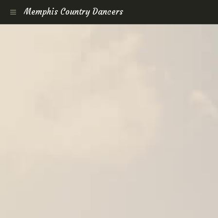
Memphis Country Dancers