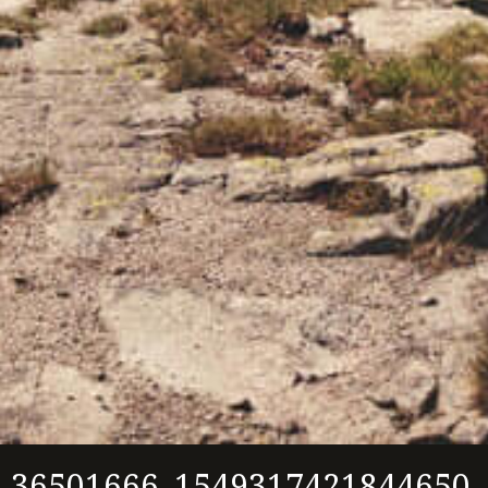
36501666_1549317421844650