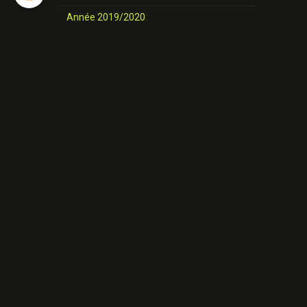
Année 2019/2020
nos danses
Novices et Intermédiaires
Année 2025-2026
Année 2024-2025
Année 2023-2024
Année 2022-2023
Année 2021/ 2022
Année 2020/2021
Année 2019/2020
Nos danses