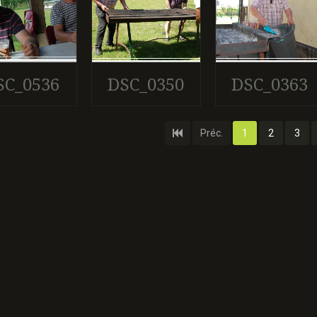
SC_0536
DSC_0350
DSC_0363
Préc.
1
2
3