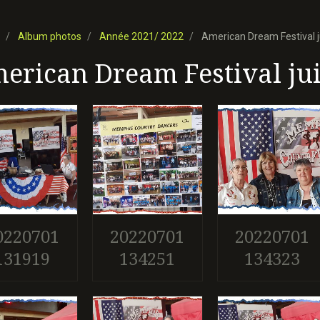
Album photos
Année 2021/ 2022
American Dream Festival ju
erican Dream Festival jui
0220701
20220701
20220701
131919
134251
134323