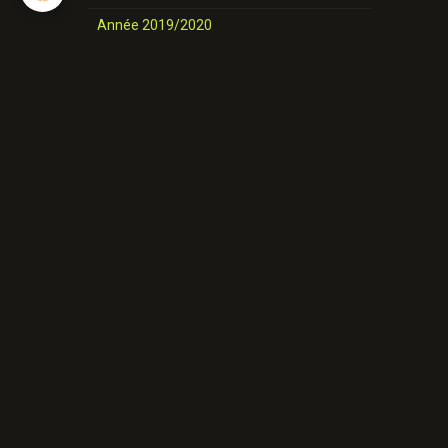
Année 2019/2020
nos danses
Novices et Intermédiaires
Année 2025-2026
Année 2024-2025
Année 2023-2024
Année 2022-2023
Année 2021/ 2022
Année 2020/2021
Année 2019/2020
Nos danses