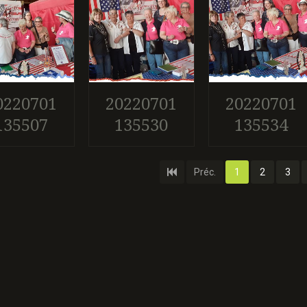
0220701
20220701
20220701
135507
135530
135534
Préc.
1
2
3