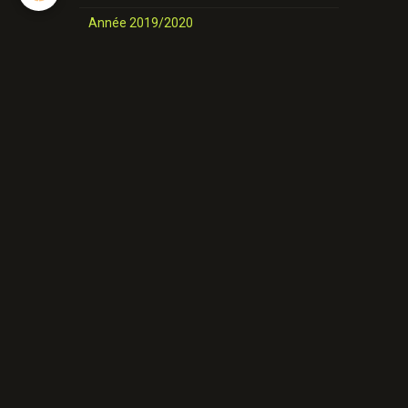
Année 2019/2020
nos danses
Novices et Intermédiaires
Année 2025-2026
Année 2024-2025
Année 2023-2024
Année 2022-2023
Année 2021/ 2022
Année 2020/2021
Année 2019/2020
Nos danses