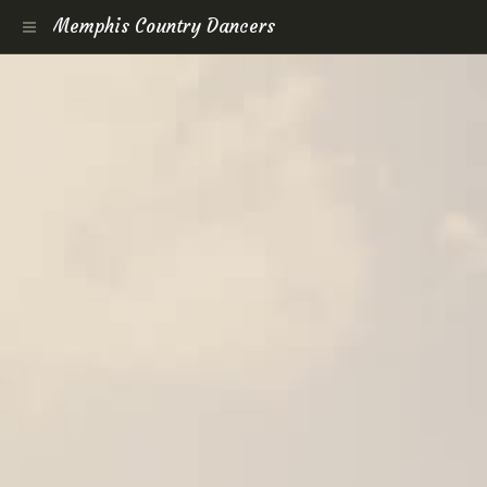
Memphis Country Dancers