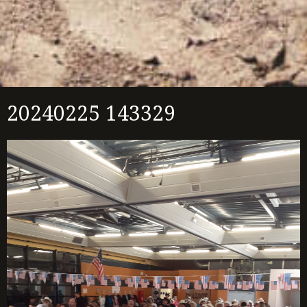
20240225 143329