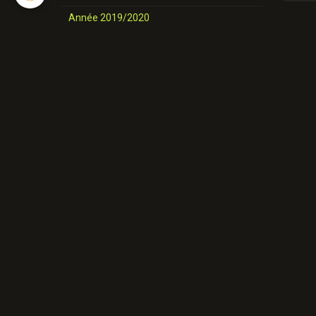
Année 2019/2020
nos danses
Novices et Intermédiaires
Année 2025-2026
Année 2024-2025
Année 2023-2024
Année 2022-2023
Année 2021/ 2022
Année 2020/2021
Année 2019/2020
Nos danses