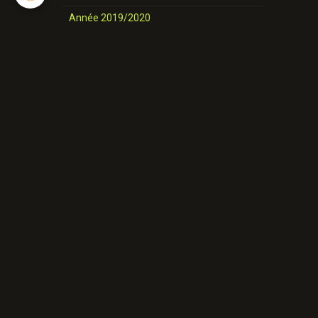
Année 2019/2020
nos danses
Novices et Intermédiaires
Année 2025-2026
Année 2024-2025
Année 2023-2024
Année 2022-2023
Année 2021/ 2022
Année 2020/2021
Année 2019/2020
Nos danses