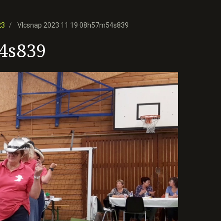
23
Vlcsnap 2023 11 19 08h57m54s839
4s839