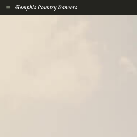
Memphis Country Dancers