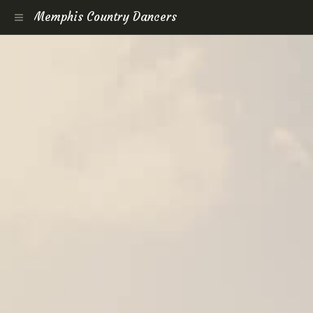
Memphis Country Dancers