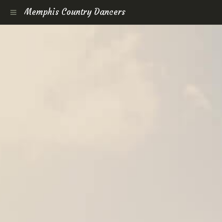
Memphis Country Dancers