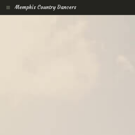
Memphis Country Dancers