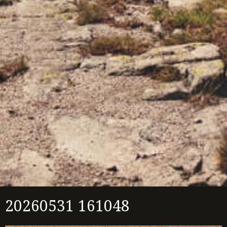
20260531 161048