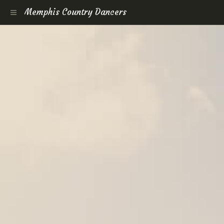
Memphis Country Dancers