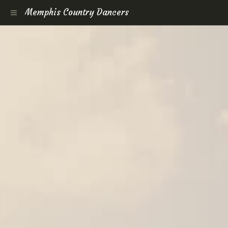
Memphis Country Dancers