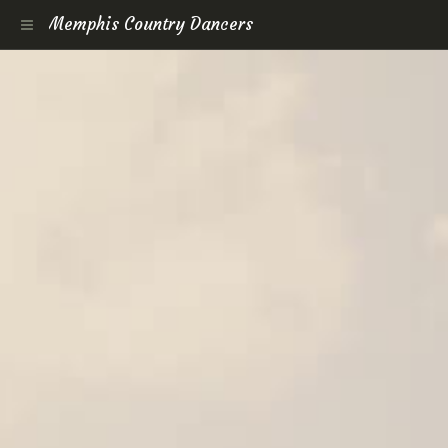
Memphis Country Dancers