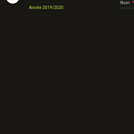
Nom
Année 2019/2020
nos danses
E-mail
Novices et Intermédiaires
Année 2025-2026
Site In
Année 2024-2025
Année 2023-2024
Messa
Année 2022-2023
Année 2021/ 2022
Année 2020/2021
Année 2019/2020
Nos danses