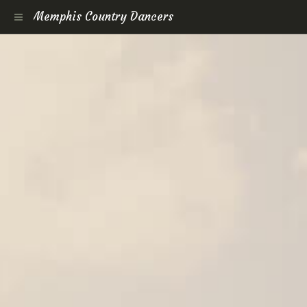
Memphis Country Dancers