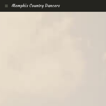
Memphis Country Dancers