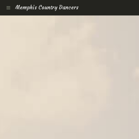
Memphis Country Dancers