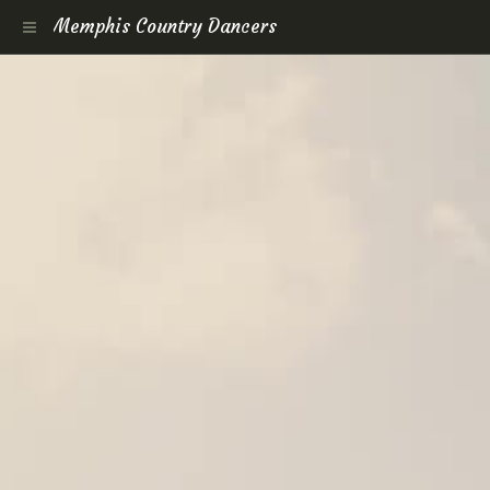
Memphis Country Dancers