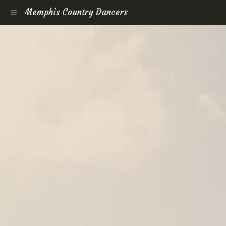
Memphis Country Dancers