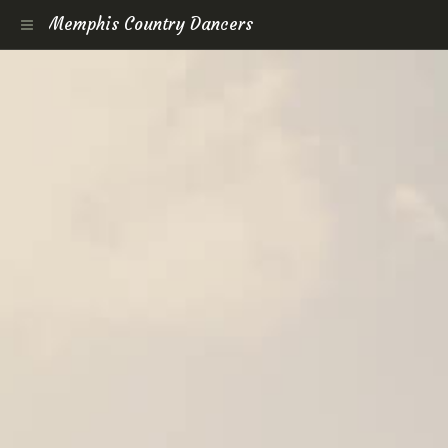
Memphis Country Dancers