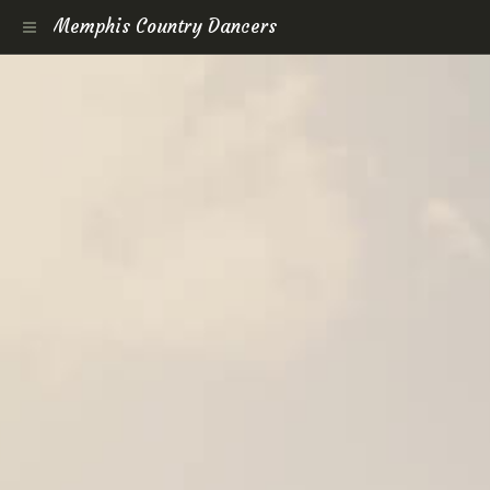
Memphis Country Dancers