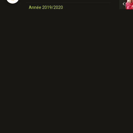
Année 2019/2020
nos danses
Novices et Intermédiaires
Année 2025-2026
Année 2024-2025
Année 2023-2024
Année 2022-2023
Année 2021/ 2022
Année 2020/2021
Année 2019/2020
Nos danses